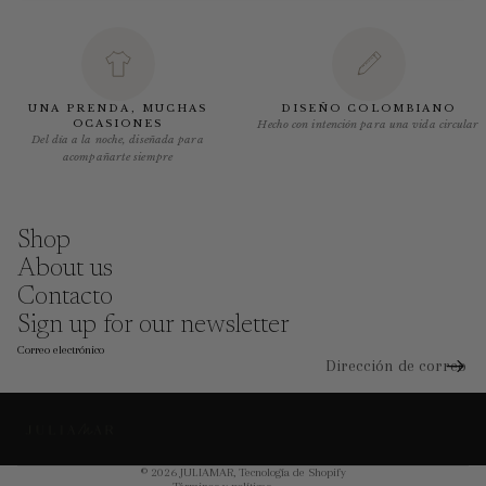
UNA PRENDA, MUCHAS
DISEÑO COLOMBIANO
OCASIONES
Hecho con intención para una vida circular
Del día a la noche, diseñada para
acompañarte siempre
Shop
About us
Contacto
Sign up for our newsletter
Correo electrónico
Política de reembolso
Política de privacidad
Términos del servicio
Política de envío
© 2026
JULIAMAR
,
Tecnología de Shopify